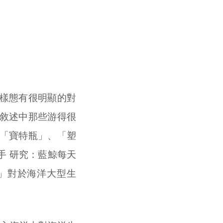
樣態有很明顯的對
敘述中那些游得很
「寶特瓶」、「塑
手 研究：藍鯨每天
膠」對於海洋大型生