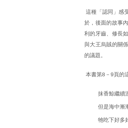
這種「認同」感
於，後面的故事
利的牙齒、修長
與大王烏賊的關
的議題。
本書第8－9頁
抹香鯨繼續
但是海中漸
牠吃下好多