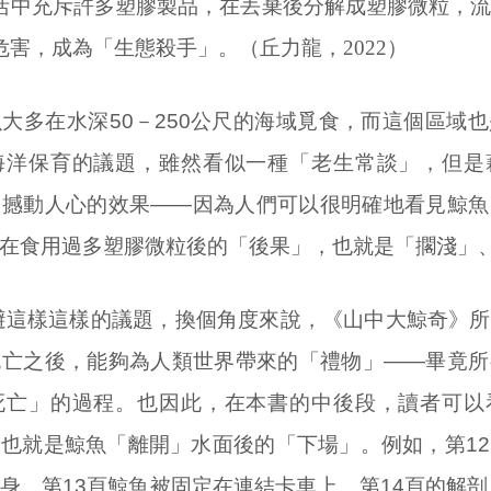
活中充斥許多塑膠製品，在丟棄後分解成塑膠微粒，
危害，成為「生態殺手」。（丘力龍，
2022
）
大多在水深50－250公尺的海域覓食，而這個區域
海洋保育的議題，雖然看似一種「老生常談」，但是
的撼動人心的效果——因為人們可以很明確地看見鯨魚
在食用過多塑膠微粒後的「後果」，也就是「擱淺」
避這樣這樣的議題，換個角度來說，《山中大鯨奇》所
死亡之後，能夠為人類世界帶來的「禮物」——畢竟所
死亡」的過程。也因此，在本書的中後段，讀者可以
也就是鯨魚「離開」水面後的「下場」。例如，第1
身、第13頁鯨魚被固定在連結卡車上、第14頁的解剖