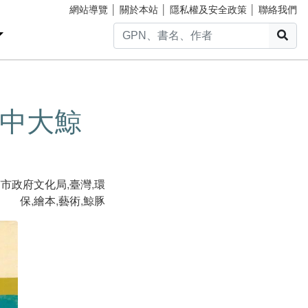
網站導覽
│
關於本站
│
隱私權及安全政策
│
聯絡我們
搜
中大鯨
南市政府文化局
,
臺灣
,
環
保
,
繪本
,
藝術
,
鯨豚