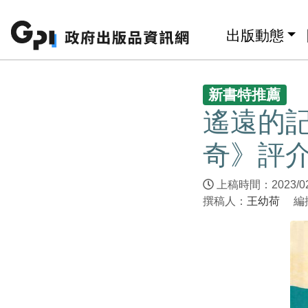
跳至主要內容區塊
:::
出版動態
:::
新書特推薦
遙遠的
奇》評
上稿時間：2023/0
撰稿人：
王幼荷
編撰