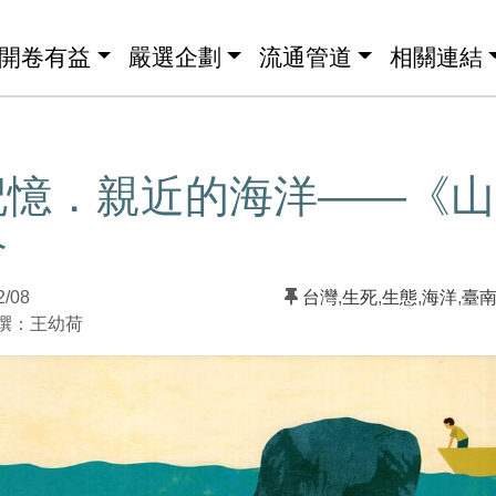
開卷有益
嚴選企劃
流通管道
相關連結
記憶．親近的海洋——《山
介
2/08
台灣
,
生死
,
生態
,
海洋
,
臺
：王幼荷