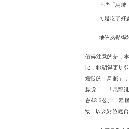
這些「烏賊
可是吃了好
牠依然覺得
值得注意的是，
比，牠顯得更加
緩慢的「烏賊」
膠袋」、「尼龍繩
吞43.6公斤「
物，以及對位處食