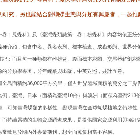
的研究，另也能結合對蝴蝶生態與分類有興趣者，一起推
：鳳蝶科》及《臺灣蝶類誌第二卷：粉蝶科》內容均依正統
蝶種介紹，包含中名、異名表列、標本檢查、成蟲形態、世界分
註記；而且每一種類都有雌雄背、腹面標本彩圖、交尾器解剖彩
源的分類學專著，分年編纂與出版，中英對照，共計五卷。
島面積約36,000平方公里，僅占世界陸域面積的萬分之二點
例，臺灣、日本（面積為臺灣10倍）與澳洲（面積為臺灣213
435種，可知臺灣蝶類的多樣性，顯現臺灣在全球蝴蝶棲地之特殊
。而持續累積的生物資源調查成果，是提供國家資源利用與擬訂
果常散見於國內外專業期刊，想全面蒐集相當不容易。