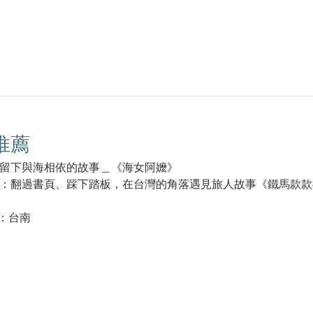
推薦
留下與海相依的故事＿《海女阿嬤》
：翻過書頁、踩下踏板，在台灣的角落遇見旅人故事《鐵馬款款行
ce：台南
k(另