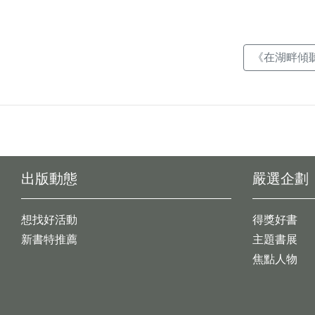
《在湖畔傾
出版動態
嚴選企劃
想找好活動
得獎好書
新書特推薦
主題書展
焦點人物