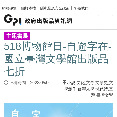
跳至主要內容區塊
網站導覽
│
關於本站
│
隱私權及安全政策
│
聯絡我們
:::
主題書展
518博物館日-自遊字在-
國立臺灣文學館出版品
七折
上稿時間：2023/05/01
小說
,
文化
,
文青
,
文學史
,
文
學創作
,
台灣文學
,
現代詩
,
臺
灣
,
臺灣文學