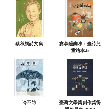
蔡秋桐詩文集
宴享醍醐味：臺詩兒
童繪本.5
冷不防
臺灣文學獎創作獎得