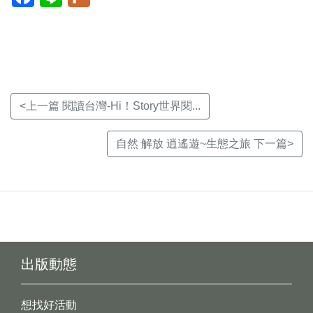
開
開
開
新
新
新
視
視
視
窗)
窗)
窗)
<上一篇 閱讀台灣-Hi！Story世界閱...
自然 解放 逍遙遊~生態之旅 下一篇>
出版動態
想找好活動