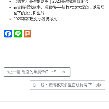
《鏢客》臺灣豫劇團｜2023臺灣戲曲藝術節
在古蹟裡說故事、玩藝術──新竹六燃大煙囪，以及煙
囪下的文史與生態
2020客家歷史小說獎徵文
Facebook(另
Line(另
Plurk(另
開
開
開
新
新
新
視
視
視
窗)
窗)
窗)
<上一篇 隱沒的孕震帶/The Seism...
拼．靚：臺灣客家多重面貌特展 下一篇>