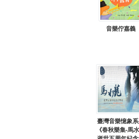
音樂佇嘉義
臺灣音樂憶象系
《春秋樂集-馬
逝世五周年紀念