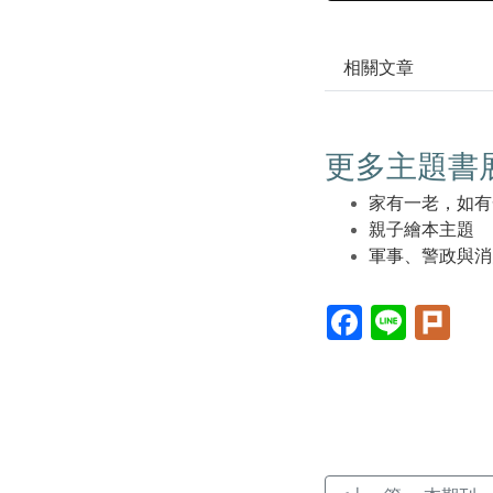
相關文章
更多主題書
家有一老，如有
親子繪本主題
軍事、警政與消
Facebook(另
Line(另
Plur
開
開
開
新
新
新
視
視
視
窗)
窗)
窗)