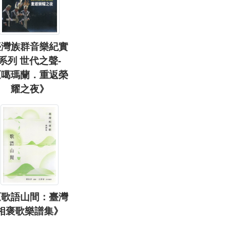
臺灣族群音樂紀實
系列 世代之聲-
《噶瑪蘭．重返榮
耀之夜》
《歌語山間：臺灣
相褒歌樂譜集》