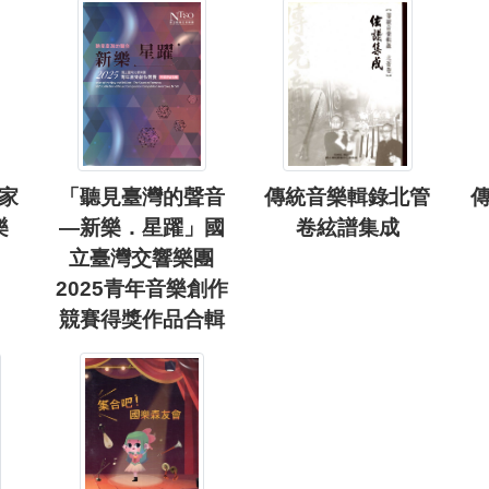
家
「聽見臺灣的聲音
傳統音樂輯錄北管
樂
—新樂．星躍」國
卷絃譜集成
立臺灣交響樂團
2025青年音樂創作
競賽得獎作品合輯