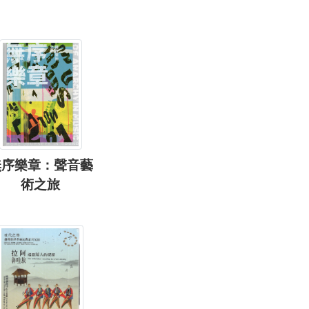
無序樂章：聲音藝
術之旅