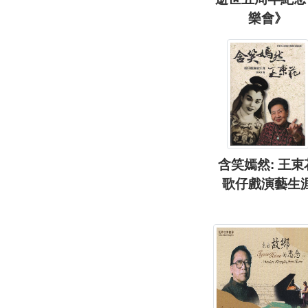
樂會》
含笑嫣然: 王束
歌仔戲演藝生