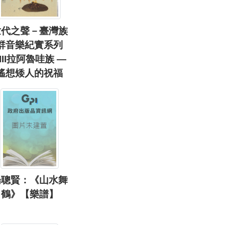
世代之聲－臺灣族
群音樂紀實系列
III拉阿魯哇族 —
遙想矮人的祝福
楊聰賢：《山水舞
鶴》【樂譜】