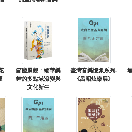
花
節慶景觀：緬華樂
臺灣音樂憶象系列-
涯
舞的多點域流變與
《呂昭炫樂展》
文化新生