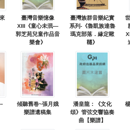
來
臺灣音樂憶像
臺灣族群音樂紀實
XIII《童心未泯—
系列-《魯凱族達魯
郭芝苑兒童作品音
瑪克部落．緣定鞦
X
樂會》
韆》
－
傾聽舊卷~張月娥
潘皇龍：《文化
樂譜遺稿集
頌》管弦交響協奏
曲【樂譜】