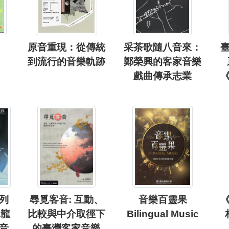
原音重現：從傳統
采茶歌隨八音來：
到流行的音樂軌跡
鄭榮興的客家音樂
戲曲傳承志業
列
尋覓客音: 互動、
音樂百靈果
水龍
比較與中介取徑下
Bilingual Music
音
的臺灣客家音樂