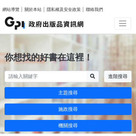
跳至主要內容區塊
網站導覽
│
關於本站
│
隱私權及安全政策
│
聯絡我們
你想找的好書在這裡！
搜尋
進階搜尋
主題搜尋
施政搜尋
機關搜尋