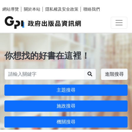
跳至主要內容區塊
網站導覽
│
關於本站
│
隱私權及安全政策
│
聯絡我們
你想找的好書在這裡！
搜尋
進階搜尋
主題搜尋
施政搜尋
機關搜尋