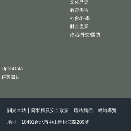
文化歷史
教育學習
社會/科學
財金產業
政治/外交/國防
OpenData
得獎書目
關於本站
│
隱私權及安全政策
│
聯絡我們
│
網站導覽
地址：10491台北市中山區松江路209號