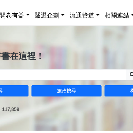
開卷有益
嚴選企劃
流通管道
相關連結
好書在這裡！
尋
施政搜尋
17,859