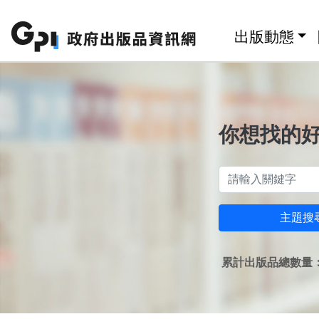
跳至主要內容區塊
:::
出版動態
你想找的
主題搜
累計出版品總數量：1