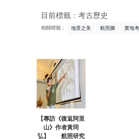
:::
目前標籤：考古歷史
相關標籤：
地景之美
航照圖
實地
【專訪《復返阿里
山》作者黃同
弘】 航照研究