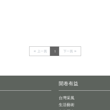
上一頁
1
下一頁
開卷有益
台灣采風
生活藝術