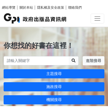
跳至主要內容區塊
網站導覽
│
關於本站
│
隱私權及安全政策
│
聯絡我們
你想找的好書在這裡！
搜尋
進階搜尋
主題搜尋
施政搜尋
機關搜尋