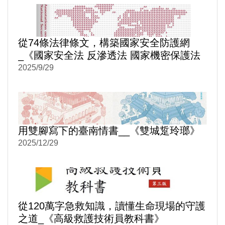
從74條法律條文，構築國家安全防護網
_《國家安全法 反滲透法 國家機密保護法
逐條評釋》
2025/9/29
用雙腳寫下的臺南情書__《雙城踅玲瑯》
2025/12/29
從120萬字急救知識，讀懂生命現場的守護
之道_《高級救護技術員教科書》