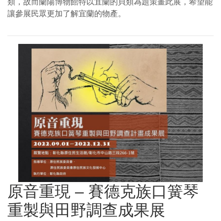
類，故而蘭陽博物館特以宜蘭的貝類為題策畫此展，希望能
讓參展民眾更加了解宜蘭的物產。
原音重現 – 賽德克族口簧琴
重製與田野調查成果展