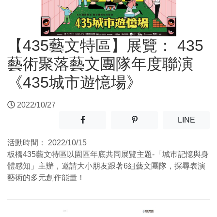
【435藝文特區】展覽： 435
藝術聚落藝文團隊年度聯演
《435城市遊憶場》
2022/10/27
分享至facebook(另開新視窗)
分享至噗浪(另開新視窗)
(另開
LINE
活動時間：
2022/10/15
板橋435藝文特區以園區年底共同展覽主題-「城市記憶與身
體感知」主辦，邀請大小朋友跟著6組藝文團隊，探尋表演
藝術的多元創作能量！