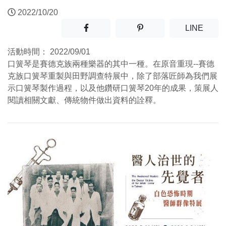
2022/10/20
分享至facebook(另開新視窗)
分享至噗浪(另開新視窗)
(另開
LINE
活動時間：
2022/09/01
口簧琴是賽德克族兩種樂器的其中一種。在原音重現--賽德
克族口簧琴重製與田野調查特展中，除了部落匠師為我們展
示口簧琴製作過程，以及他鑽研口簧琴20年的成果，策展人
閱讀相關文獻、傳統物件做出資料的詮釋。