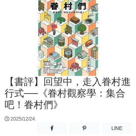
【書評】回望中，走入眷村進
行式──《眷村觀察學：集合
吧！眷村們》
2025/12/24
分享至facebook(另開新視窗)
分享至噗浪(另開新視窗)
(另開
LINE