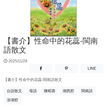
【書介】性命中的花蕊-閩南
語散文
2025/11/29
分享至facebook(另開新視窗)
分享至噗浪(另開新視窗)
(另開
LINE
【書介】性命中的花蕊-閩南語散文
台語散文
母語
陳昭蓉
湖西腔
閩南語
澎湖腔