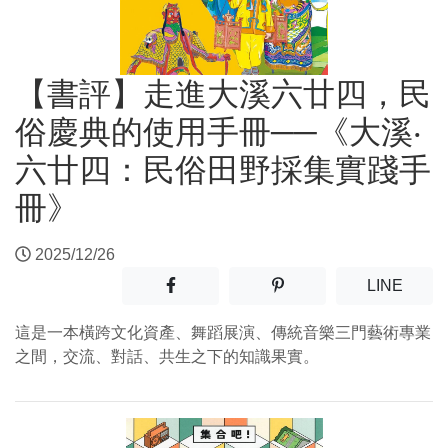
【書評】走進大溪六廿四，民
俗慶典的使用手冊──《大溪‧
六廿四：民俗田野採集實踐手
冊》
2025/12/26
分享至facebook(另開新視窗)
分享至噗浪(另開新視窗)
(另開
LINE
這是一本橫跨文化資產、舞蹈展演、傳統音樂三門藝術專業
之間，交流、對話、共生之下的知識果實。