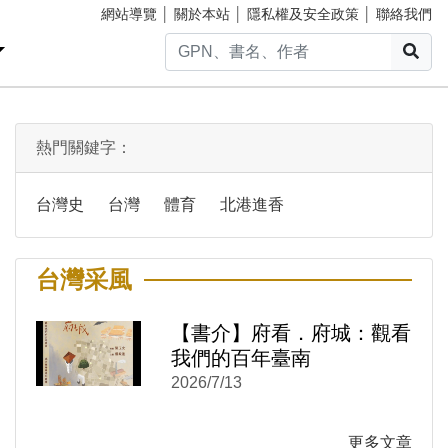
網站導覽
│
關於本站
│
隱私權及安全政策
│
聯絡我們
搜
熱門關鍵字：
台灣史
台灣
體育
北港進香
台灣采風
【書介】府看．府城：觀看
)
新視窗)
我們的百年臺南
新視窗)
2026/7/13
更多文章