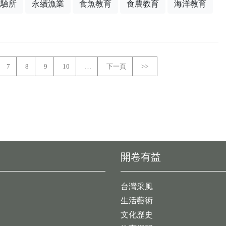
試驗所
永續漁業
食魚教育
食農教育
海洋教育
7
8
9
10
…
下一頁
>>
開卷有益
台灣采風
生活藝術
文化歷史