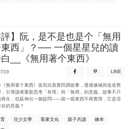
書評】阮，是不是也是个「無用
東西」？── 一個星星兒的讀
告白__《無用著个東西》
分享至facebook(另開新視窗
分享至噗浪(另開
LINE
7/19
(另開
本《無用著个東西》改寫自真實田調故事，透過修補與改造舊
程，引導讀者重新思考「有用」與「無用」的意義。故事不只
的再生，也延伸出一個提問——當一樣東西不再實用，它是否
存在的意義？
教育
兒少文學
客家文化
親子共讀
繪本