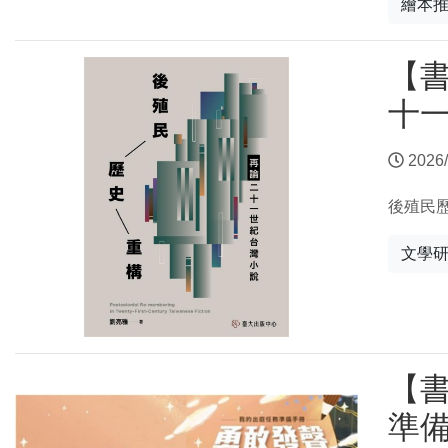
繪本
【
十
2026/
後殖民
文學
【書
準