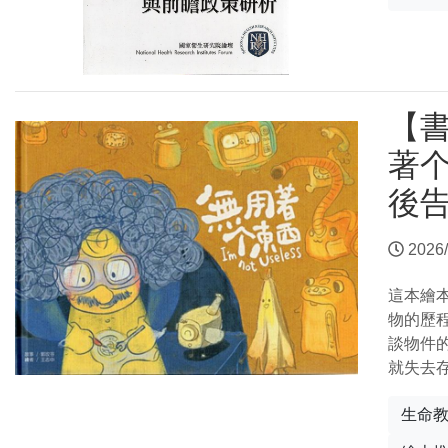
【
著个
後
2026/
這本繪
物的歷
談物件
就失去
生命