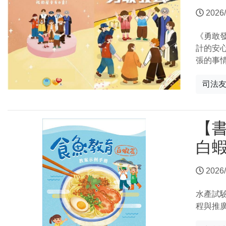
2026/
《勇敢
計的安
張的事
司法
【
白
2026/
水產試
程與推