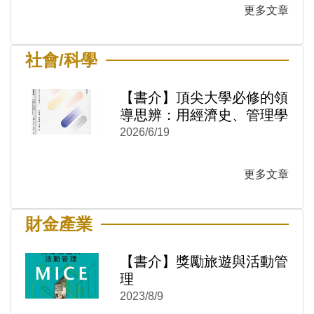
更多文章
社會/科學
【書介】頂尖大學必修的領
)
新視窗)
導思辨：用經濟史、管理學
新視窗)
與技術哲學看懂決策本質
2026/6/19
更多文章
財金產業
【書介】獎勵旅遊與活動管
理
2023/8/9