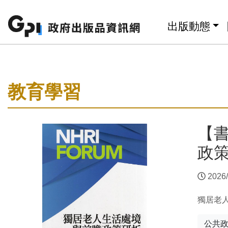
跳至主要內容區塊
:::
出版動態
:::
教育學習
【
政
2026/
獨居老
公共