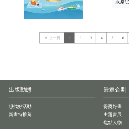
水產
上一頁
1
2
3
4
5
6
出版動態
嚴選企劃
想找好活動
得獎好書
新書特推薦
主題書展
焦點人物