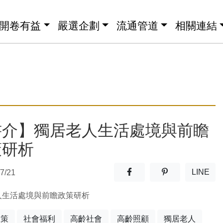
開卷有益
嚴選企劃
流通管道
相關連結
書介】獨居老人生活處境與前瞻
策研析
分享至facebook(另開新視窗
分享至噗浪(另開
LINE
7/21
(另開
人生活處境與前瞻政策研析
政策
社會福利
高齡社會
高齡照顧
獨居老人