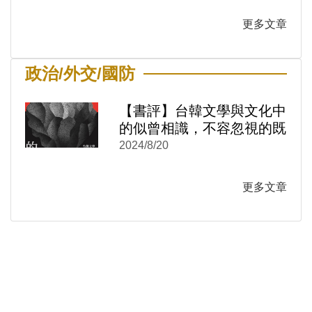
)
新視窗)
更多文章
新視窗)
政治/外交/國防
【書評】台韓文學與文化中
的似曾相識，不容忽視的既
視感──《冷戰的感覺結
2024/8/20
構：台韓文學與文化中的性
別與情感政治1950-1980》
更多文章
)
新視窗)
新視窗)