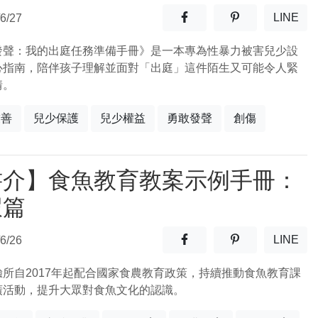
分享至facebook(另開新視窗
分享至噗浪(另開
LINE
6/27
(另開
發聲：我的出庭任務準備手冊》是一本專為性暴力被害兒少設
心指南，陪伴孩子理解並面對「出庭」這件陌生又可能令人緊
情。
友善
兒少保護
兒少權益
勇敢發聲
創傷
書介】食魚教育教案示例手冊：
蝦篇
分享至facebook(另開新視窗
分享至噗浪(另開
LINE
6/26
(另開
驗所自2017年起配合國家食農教育政策，持續推動食魚教育課
廣活動，提升大眾對食魚文化的認識。