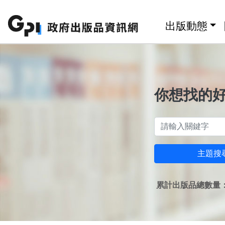
跳至主要內容區塊
:::
出版動態
你想找的
主題搜
累計出版品總數量：1