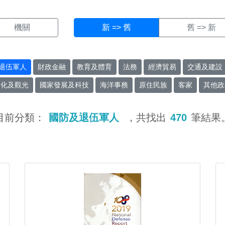
機關
新 => 舊
舊 => 新
退伍軍人
財政金融
教育及體育
法務
經濟貿易
交通及建設
文化及觀光
國家發展及科技
海洋事務
原住民族
客家
其他政
目前分類：
國防及退伍軍人
，共找出
470
筆結果