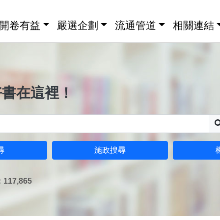
開卷有益
嚴選企劃
流通管道
相關連結
好書在這裡！
尋
施政搜尋
17,865