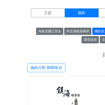
施政搜尋結果頁面
:::
主題
施政
內政及國土安全
外交僑務及兩岸
國防及
環境資源
施政分類 展開/收合