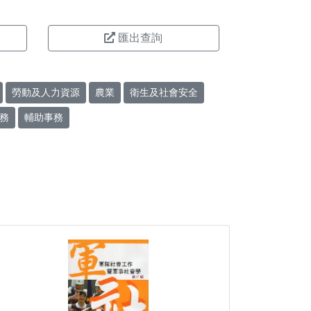
匯出查詢
勞動及人力資源
農業
衛生及社會安全
務
輔助事務
。