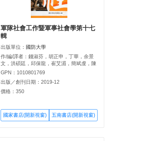
軍隊社會工作暨軍事社會學第十七
輯
出版單位：
國防大學
作/編/譯者：錢淑芬，胡正申，丁華，余景
文，洪碩廷，邱保龍，崔艾湄，簡斌虔，陳
依翔，嚴巧珊，郭盛哲，鄭吉成，林義順，
GPN：1010801769
顧崇平，陳劭濬，翁銓鴻，謝宜珊，黃惠
出版／創刊日期：2019-12
蓮，劉俐君，林丞諺，陳柏宇，黃瀚民，陸
祥瑞
價格：350
國家書店(開新視窗)
五南書店(開新視窗)