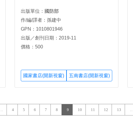
出版單位：
國防部
作/編/譯者：孫建中
GPN：1010801946
出版／創刊日期：2019-11
價格：500
國家書店(開新視窗)
五南書店(開新視窗)
…
4
5
6
7
8
9
10
11
12
13