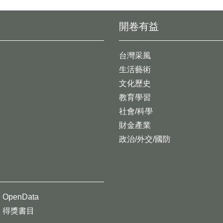
開卷有益
台灣采風
生活藝術
文化歷史
教育學習
社會/科學
財金產業
政治/外交/國防
OpenData
得獎書目