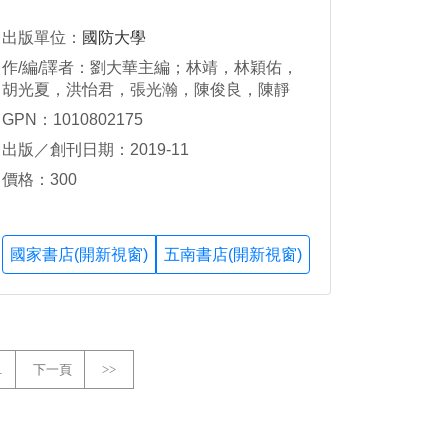
出版單位：
國防大學
作/編/譯者：劉大華主編；林靖，林穎佑，
胡光夏，洪怡君，張光瀚，陳俊良，陳靜
君，黃引珊，蔡明朗，劉智年，劉興祥，蔣
GPN：1010802175
宗明，顧志文著
出版／創刊日期：2019-11
價格：300
國家書店(開新視窗)
五南書店(開新視窗)
…
下一頁
>>