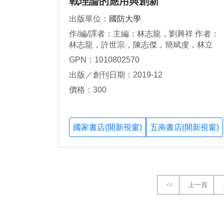
戰理論的應用與創新
出版單位：
國防大學
作/編/譯者：主編：林志龍，劉興祥 作者：
林志龍，許世宗，陳志傑，簡斌虔，林立
偉，林冠萍，鐘國應
GPN：1010802570
出版／創刊日期：2019-12
價格：300
國家書店(開新視窗)
五南書店(開新視窗)
<<
上一頁