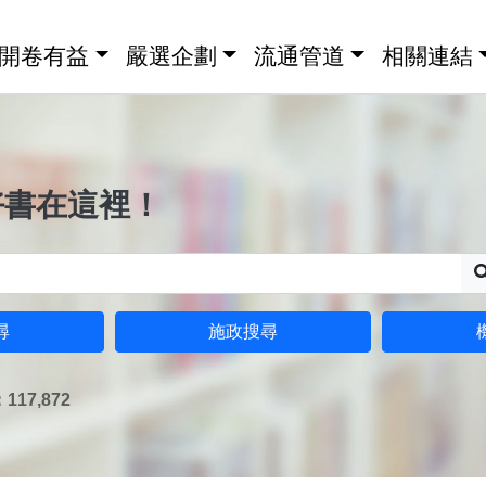
開卷有益
嚴選企劃
流通管道
相關連結
好書在這裡！
尋
施政搜尋
17,872