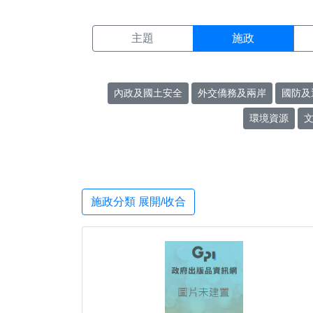
施政搜尋結果頁面
:::
主題
施政
內政及國土安全
外交僑務及兩岸
國防及
環境資源
施政分類 展開/收合