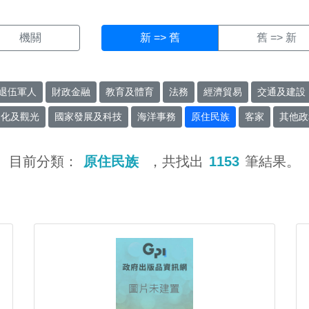
機關
新 => 舊
舊 => 新
退伍軍人
財政金融
教育及體育
法務
經濟貿易
交通及建設
文化及觀光
國家發展及科技
海洋事務
原住民族
客家
其他政
目前分類：
原住民族
，共找出
1153
筆結果。