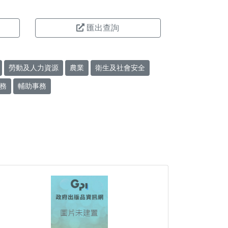
匯出查詢
勞動及人力資源
農業
衛生及社會安全
務
輔助事務