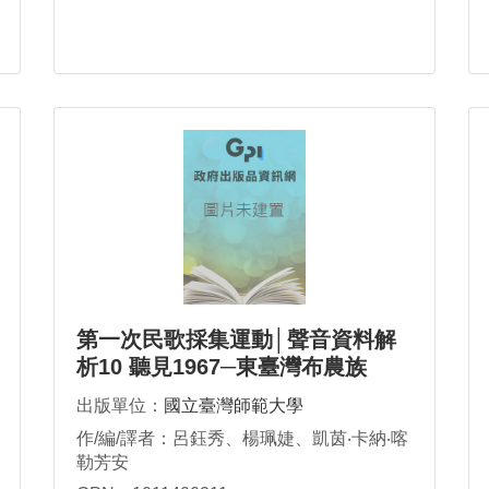
第一次民歌採集運動│聲音資料解
析10 聽見1967─東臺灣布農族
出版單位：
國立臺灣師範大學
作/編/譯者：呂鈺秀、楊珮婕、凱茵‧卡納‧喀
勒芳安