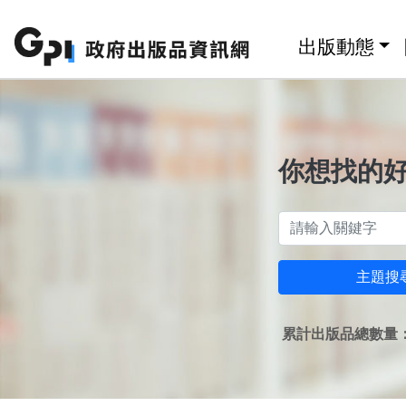
跳至主要內容區塊
:::
出版動態
你想找的
主題搜
累計出版品總數量：1