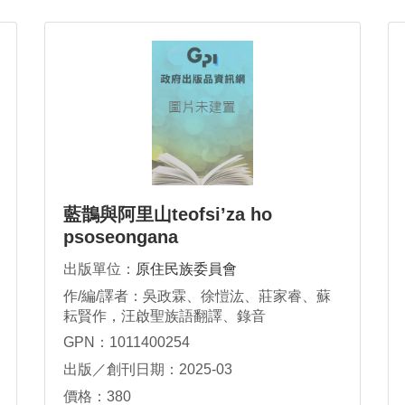
藍鵲與阿里山teofsi’za ho
psoseongana
出版單位：
原住民族委員會
作/編/譯者：吳政霖、徐愷汯、莊家睿、蘇
耘賢作，汪啟聖族語翻譯、錄音
GPN：1011400254
出版／創刊日期：2025-03
價格：380