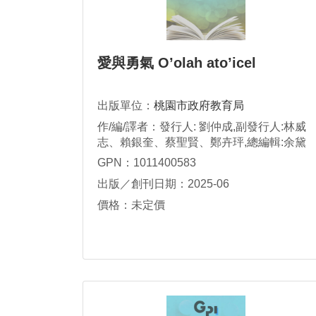
愛與勇氣 O’olah ato’icel
出版單位：
桃園市政府教育局
作/編/譯者：發行人: 劉仲成,副發行人:林威
志、賴銀奎、蔡聖賢、鄭卉玶,總編輯:余黛
佳,總策劃:張志瑋,編輯:曾詩惠Panay Pulaw,
GPN：1011400583
繪圖組: 林鄗萍 Yaway • Ehu,翻譯: 李美莉
出版／創刊日期：2025-06
Ilis Hana Titingtingan
價格：未定價