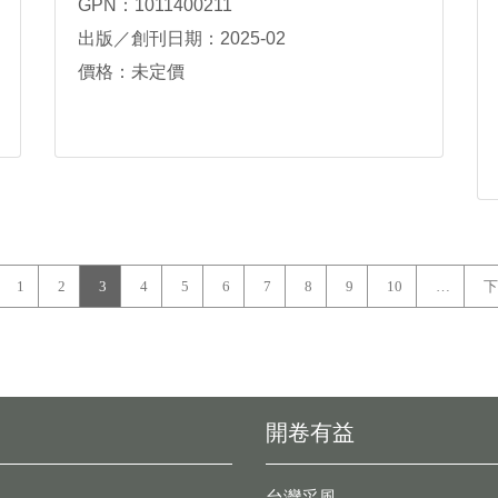
GPN：1011400211
出版／創刊日期：2025-02
價格：未定價
1
2
3
4
5
6
7
8
9
10
…
下
開卷有益
台灣采風