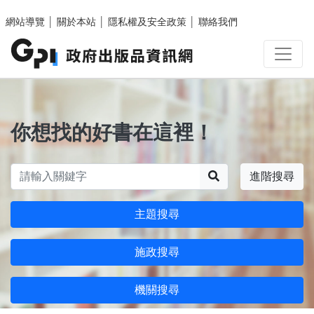
跳至主要內容區塊
網站導覽
│
關於本站
│
隱私權及安全政策
│
聯絡我們
你想找的好書在這裡！
搜尋
進階搜尋
主題搜尋
施政搜尋
機關搜尋