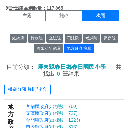
機關搜尋結果頁面
:::
累計出版品總數量：117,865
主題
施政
機關
總統府
行政院
立法院
司法院
考試院
監察院
國家安全會議
地方政府/議會
目前分類：
屏東縣春日鄉春日國民小學
，共
找出
0
筆結果。
機關分類 展開/收合
地
宜蘭縣政府
(出版數：760)
方
花蓮縣政府
(出版數：727)
金門縣政府
(出版數：1223)
政
南投縣政府
(出版數：613)