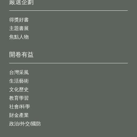
嚴選企劃
得獎好書
主題書展
焦點人物
開卷有益
台灣采風
生活藝術
文化歷史
教育學習
社會/科學
財金產業
政治/外交/國防