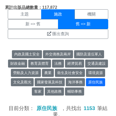
施政搜尋結果頁面
:::
累計出版品總數量：117,872
主題
施政
機關
新 => 舊
舊 => 新
匯出查詢
內政及國土安全
外交僑務及兩岸
國防及退伍軍人
財政金融
教育及體育
法務
經濟貿易
交通及建設
勞動及人力資源
農業
衛生及社會安全
環境資源
文化及觀光
國家發展及科技
海洋事務
原住民族
客家
其他政務
輔助事務
目前分類：
原住民族
，共找出
1153
筆結
果。