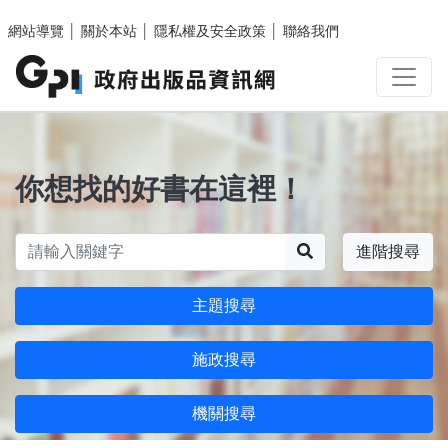
跳至主要內容區塊
網站導覽
│
關於本站
│
隱私權及安全政策
│
聯絡我們
你想找的好書在這裡！
搜尋
進階搜尋
主題搜尋
施政搜尋
機關搜尋