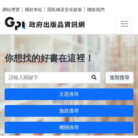
跳至主要內容區塊
網站導覽
│
關於本站
│
隱私權及安全政策
│
聯絡我們
你想找的好書在這裡！
搜尋
進階搜尋
主題搜尋
施政搜尋
機關搜尋