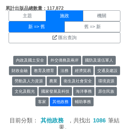
施政搜尋結果頁面
:::
累計出版品總數量：117,872
主題
施政
機關
新 => 舊
舊 => 新
匯出查詢
內政及國土安全
外交僑務及兩岸
國防及退伍軍人
財政金融
教育及體育
法務
經濟貿易
交通及建設
勞動及人力資源
農業
衛生及社會安全
環境資源
文化及觀光
國家發展及科技
海洋事務
原住民族
客家
其他政務
輔助事務
目前分類：
其他政務
，共找出
1086
筆結
果。