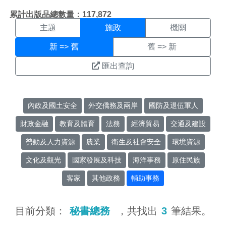
施政搜尋結果頁面
:::
累計出版品總數量：117,872
主題
施政
機關
新 => 舊
舊 => 新
匯出查詢
內政及國土安全
外交僑務及兩岸
國防及退伍軍人
財政金融
教育及體育
法務
經濟貿易
交通及建設
勞動及人力資源
農業
衛生及社會安全
環境資源
文化及觀光
國家發展及科技
海洋事務
原住民族
客家
其他政務
輔助事務
目前分類：
秘書總務
，共找出
3
筆結果。