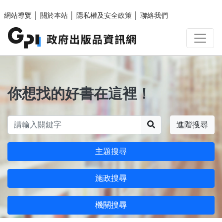
跳至主要內容區塊
網站導覽
│
關於本站
│
隱私權及安全政策
│
聯絡我們
你想找的好書在這裡！
搜尋
進階搜尋
主題搜尋
施政搜尋
機關搜尋