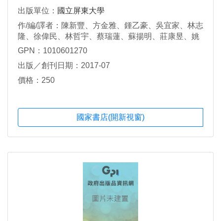
出版單位：
國立屏東大學
作/編/譯者：陳新豐、方金雅、鍾乙豪、吳宜家、林志
隆、徐偉民、林哲宇、蔡瑞蓮、蘇揚明、莊康昱、姚
村雄、廖坤鴻、湯維玲、蔡進聰、洪瑞陽、翁麒耀、
GPN：1010601270
周仁禾、謝旻君、宋有承、林彥廷、王本堯、李勤
出版／創刊日期：2017-07
緯、王朱福、黃禹崇、沈彥宇、林宜廷、施釗德、劉
浩銘、王振倫、龔又霆、黃俊涵、王隆仁、羅家倫、
價格：250
李蘋芝、廖婕妤、吳佳育、曾宇宏、哀曉君、柯文
長、蘇于哲、李明錡、陳素雯、黃兆賢、曾儀慈、蔡
音卉、黃哲偉、饒城芳、韓欽銓、白筠睿、賴又瑋、
國家書店(開新視窗)
鄧進宏、黃樹乾、楊秉豐、王敏勇、陳冠蓁、劉進
福、曾清標等著。