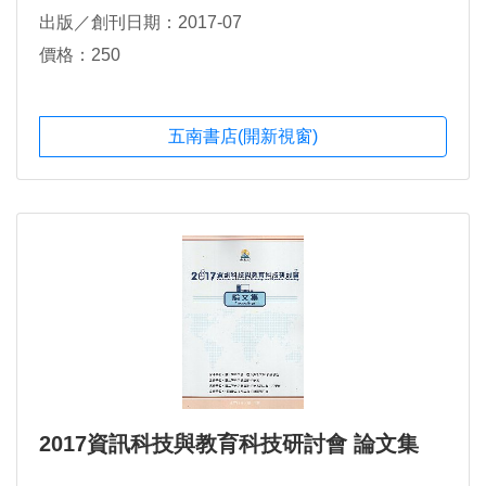
周仁禾、謝旻君、宋有承、林彥廷、王本堯、李勤
出版／創刊日期：2017-07
緯、王朱福、黃禹崇、沈彥宇、林宜廷、施釗德、劉
浩銘、王振倫、龔又霆、黃俊涵、王隆仁、羅家倫、
價格：250
李蘋芝、廖婕妤、吳佳育、曾宇宏、哀曉君、柯文
長、蘇于哲、李明錡、陳素雯、黃兆賢、曾儀慈、蔡
音卉、黃哲偉、饒城芳、韓欽銓、白筠睿、賴又瑋、
五南書店(開新視窗)
鄧進宏、黃樹乾、楊秉豐、王敏勇、陳冠蓁、劉進
福、曾清標等著。
2017資訊科技與教育科技研討會 論文集