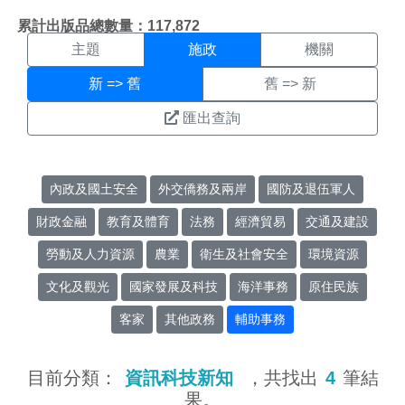
施政搜尋結果頁面
:::
累計出版品總數量：117,872
主題
施政
機關
新 => 舊
舊 => 新
匯出查詢
內政及國土安全
外交僑務及兩岸
國防及退伍軍人
財政金融
教育及體育
法務
經濟貿易
交通及建設
勞動及人力資源
農業
衛生及社會安全
環境資源
文化及觀光
國家發展及科技
海洋事務
原住民族
客家
其他政務
輔助事務
目前分類：
資訊科技新知
，共找出
4
筆結
果。