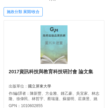
施政分類 展開/收合
2017資訊科技與教育科技研討會 論文集
出版單位：
國立屏東大學
作/編/譯者：陳新豐、方金雅、鍾乙豪、吳宜家、林志
隆、徐偉民、林哲宇、蔡瑞蓮、蘇揚明、莊康昱、姚
村雄、廖坤鴻、湯維玲、蔡進聰、洪瑞陽、翁麒耀、
GPN：1010602855