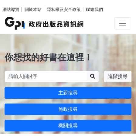
跳至主要內容區塊
網站導覽
│
關於本站
│
隱私權及安全政策
│
聯絡我們
你想找的好書在這裡！
搜尋
進階搜尋
主題搜尋
施政搜尋
機關搜尋