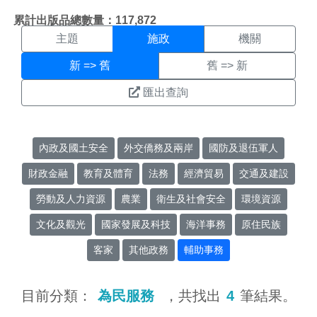
施政搜尋結果頁面
:::
累計出版品總數量：117,872
主題
施政
機關
新 => 舊
舊 => 新
匯出查詢
內政及國土安全
外交僑務及兩岸
國防及退伍軍人
財政金融
教育及體育
法務
經濟貿易
交通及建設
勞動及人力資源
農業
衛生及社會安全
環境資源
文化及觀光
國家發展及科技
海洋事務
原住民族
客家
其他政務
輔助事務
目前分類：
為民服務
，共找出
4
筆結果。