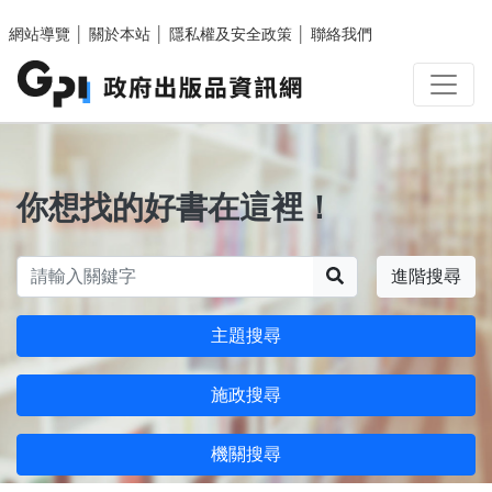
跳至主要內容區塊
網站導覽
│
關於本站
│
隱私權及安全政策
│
聯絡我們
你想找的好書在這裡！
搜尋
進階搜尋
主題搜尋
施政搜尋
機關搜尋