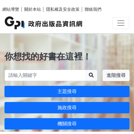
跳至主要內容區塊
網站導覽
│
關於本站
│
隱私權及安全政策
│
聯絡我們
你想找的好書在這裡！
搜尋
進階搜尋
主題搜尋
施政搜尋
機關搜尋