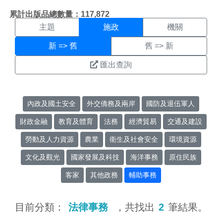
施政搜尋結果頁面
:::
累計出版品總數量：117,872
主題
施政
機關
新 => 舊
舊 => 新
匯出查詢
內政及國土安全
外交僑務及兩岸
國防及退伍軍人
財政金融
教育及體育
法務
經濟貿易
交通及建設
勞動及人力資源
農業
衛生及社會安全
環境資源
文化及觀光
國家發展及科技
海洋事務
原住民族
客家
其他政務
輔助事務
目前分類：
法律事務
，共找出
2
筆結果。