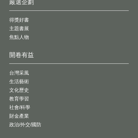
嚴選企劃
得獎好書
主題書展
焦點人物
開卷有益
台灣采風
生活藝術
文化歷史
教育學習
社會/科學
財金產業
政治/外交/國防