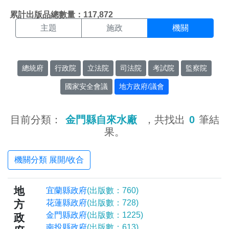
機關搜尋結果頁面
:::
累計出版品總數量：117,872
主題
施政
機關
總統府
行政院
立法院
司法院
考試院
監察院
國家安全會議
地方政府/議會
目前分類：
金門縣自來水廠
，共找出
0
筆結
果。
機關分類 展開/收合
地
宜蘭縣政府
(出版數：760)
方
花蓮縣政府
(出版數：728)
金門縣政府
(出版數：1225)
政
南投縣政府
(出版數：613)