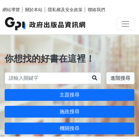
跳至主要內容區塊
網站導覽
│
關於本站
│
隱私權及安全政策
│
聯絡我們
你想找的好書在這裡！
搜尋
進階搜尋
主題搜尋
施政搜尋
機關搜尋