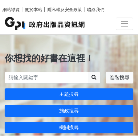
跳至主要內容區塊
網站導覽
│
關於本站
│
隱私權及安全政策
│
聯絡我們
你想找的好書在這裡！
搜尋
進階搜尋
主題搜尋
施政搜尋
機關搜尋