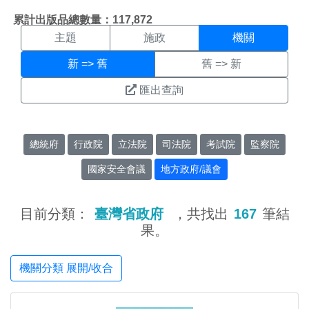
機關搜尋結果頁面
:::
累計出版品總數量：117,872
主題
施政
機關
新 => 舊
舊 => 新
匯出查詢
總統府
行政院
立法院
司法院
考試院
監察院
國家安全會議
地方政府/議會
目前分類：
臺灣省政府
，共找出
167
筆結
果。
機關分類 展開/收合