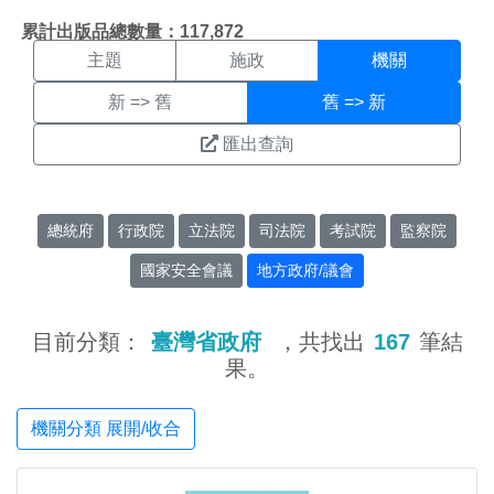
機關搜尋結果頁面
:::
累計出版品總數量：117,872
主題
施政
機關
新 => 舊
舊 => 新
匯出查詢
總統府
行政院
立法院
司法院
考試院
監察院
國家安全會議
地方政府/議會
目前分類：
臺灣省政府
，共找出
167
筆結
果。
機關分類 展開/收合