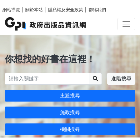
跳至主要內容區塊
網站導覽
│
關於本站
│
隱私權及安全政策
│
聯絡我們
你想找的好書在這裡！
搜尋
進階搜尋
主題搜尋
施政搜尋
機關搜尋