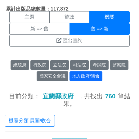
機關搜尋結果頁面
:::
累計出版品總數量：117,872
主題
施政
機關
新 => 舊
舊 => 新
匯出查詢
總統府
行政院
立法院
司法院
考試院
監察院
國家安全會議
地方政府/議會
目前分類：
宜蘭縣政府
，共找出
760
筆結
果。
機關分類 展開/收合