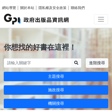
跳至主要內容區塊
網站導覽
│
關於本站
│
隱私權及安全政策
│
聯絡我們
你想找的好書在這裡！
搜尋
進階搜尋
主題搜尋
施政搜尋
機關搜尋