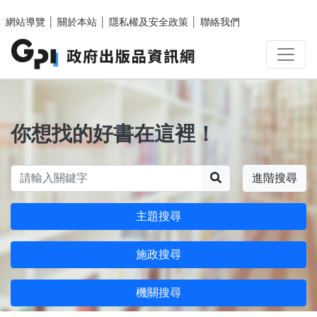
跳至主要內容區塊
網站導覽
│
關於本站
│
隱私權及安全政策
│
聯絡我們
你想找的好書在這裡！
搜尋
進階搜尋
主題搜尋
施政搜尋
機關搜尋