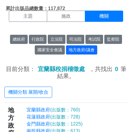
機關搜尋結果頁面
:::
累計出版品總數量：117,872
主題
施政
機關
總統府
行政院
立法院
司法院
考試院
監察院
國家安全會議
地方政府/議會
目前分類：
宜蘭縣稅捐稽徵處
，共找出
0
筆
結果。
機關分類 展開/收合
地
宜蘭縣政府
(出版數：760)
方
花蓮縣政府
(出版數：728)
金門縣政府
(出版數：1225)
政
南投縣政府
(出版數：613)