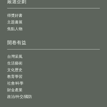
嚴選企劃
得獎好書
主題書展
焦點人物
開卷有益
台灣采風
生活藝術
文化歷史
教育學習
社會/科學
財金產業
政治/外交/國防