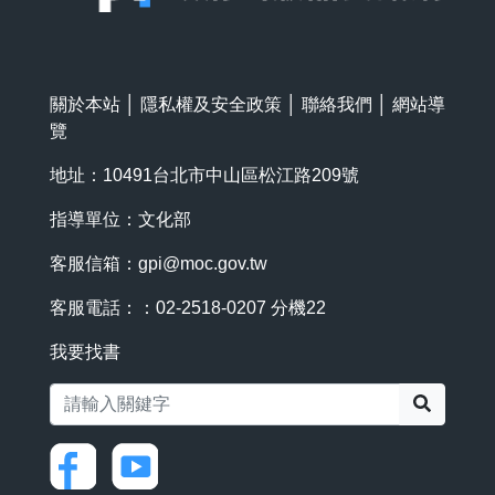
關於本站
│
隱私權及安全政策
│
聯絡我們
│
網站導
覽
地址：10491台北市中山區松江路209號
指導單位：文化部
客服信箱：
gpi@moc.gov.tw
客服電話：：02-2518-0207 分機22
我要找書
搜尋