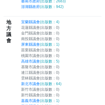
臺南市政府
(出版數：2683)
澎湖縣政府
(出版數：942)
地
宜蘭縣議會
(出版數：4)
方
花蓮縣議會
(出版數：0)
金門縣議會
(出版數：0)
議
南投縣議會
(出版數：0)
會
屏東縣議會
(出版數：1)
苗栗縣議會
(出版數：0)
桃園市議會
(出版數：0)
高雄市議會
(出版數：5)
基隆市議會
(出版數：0)
連江縣議會
(出版數：0)
雲林縣議會
(出版數：0)
新北市議會
(出版數：64)
新竹市議會
(出版數：0)
新竹縣議會
(出版數：0)
嘉義市議會
(出版數：1)