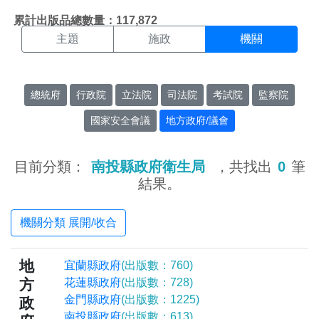
機關搜尋結果頁面
:::
累計出版品總數量：117,872
主題
施政
機關
總統府
行政院
立法院
司法院
考試院
監察院
國家安全會議
地方政府/議會
目前分類：
南投縣政府衛生局
，共找出
0
筆
結果。
機關分類 展開/收合
地
宜蘭縣政府
(出版數：760)
方
花蓮縣政府
(出版數：728)
金門縣政府
(出版數：1225)
政
南投縣政府
(出版數：613)