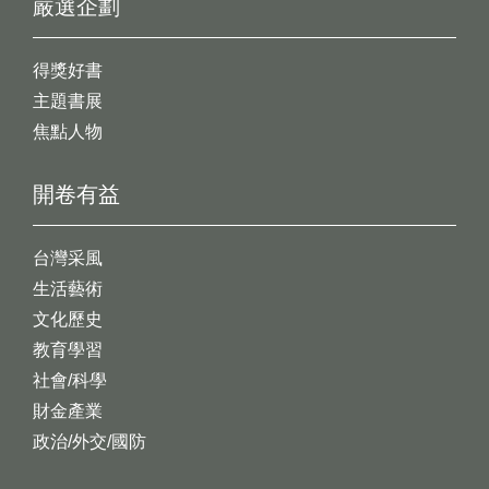
嚴選企劃
得獎好書
主題書展
焦點人物
開卷有益
台灣采風
生活藝術
文化歷史
教育學習
社會/科學
財金產業
政治/外交/國防