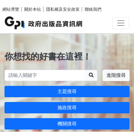
跳至主要內容區塊
網站導覽
│
關於本站
│
隱私權及安全政策
│
聯絡我們
你想找的好書在這裡！
搜尋
進階搜尋
主題搜尋
施政搜尋
機關搜尋