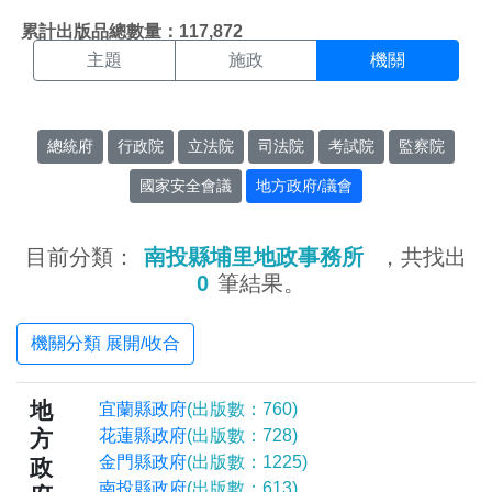
機關搜尋結果頁面
:::
累計出版品總數量：117,872
主題
施政
機關
總統府
行政院
立法院
司法院
考試院
監察院
國家安全會議
地方政府/議會
目前分類：
南投縣埔里地政事務所
，共找出
0
筆結果。
機關分類 展開/收合
地
宜蘭縣政府
(出版數：760)
方
花蓮縣政府
(出版數：728)
金門縣政府
(出版數：1225)
政
南投縣政府
(出版數：613)