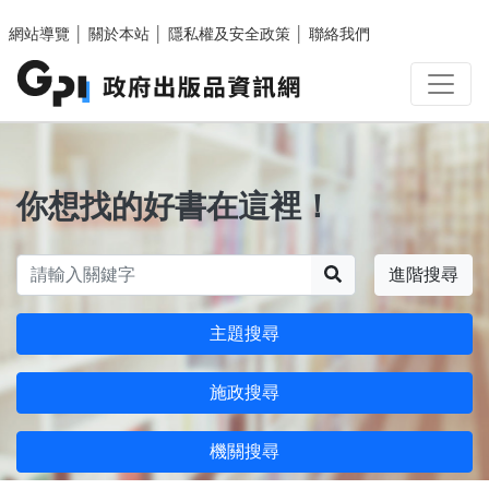
跳至主要內容區塊
網站導覽
│
關於本站
│
隱私權及安全政策
│
聯絡我們
你想找的好書在這裡！
搜尋
進階搜尋
主題搜尋
施政搜尋
機關搜尋