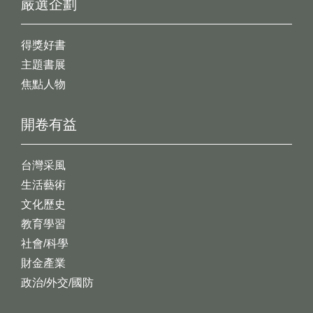
嚴選企劃
得獎好書
主題書展
焦點人物
開卷有益
台灣采風
生活藝術
文化歷史
教育學習
社會/科學
財金產業
政治/外交/國防