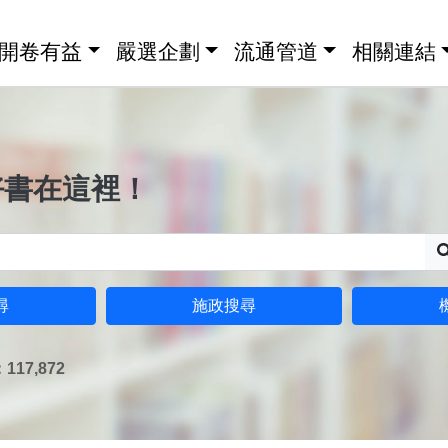
開卷有益
嚴選企劃
流通管道
相關連結
好書在這裡！
尋
施政搜尋
17,872