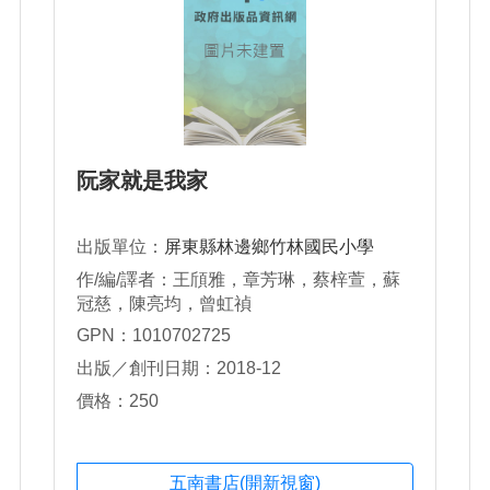
阮家就是我家
出版單位：
屏東縣林邊鄉竹林國民小學
作/編/譯者：王頎雅，章芳琳，蔡梓萱，蘇
冠慈，陳亮均，曾虹禎
GPN：1010702725
出版／創刊日期：2018-12
價格：250
五南書店(開新視窗)