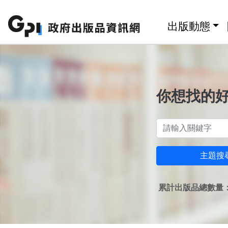
跳至主要內容區塊
:::
出版動態
你想找的
主題搜
累計出版品總數量：1