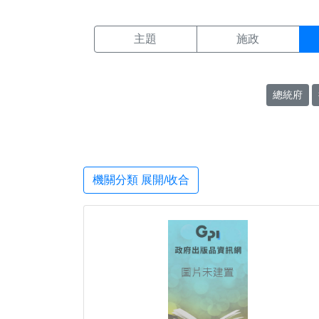
機關搜尋結果頁面
:::
主題
施政
總統府
機關分類 展開/收合