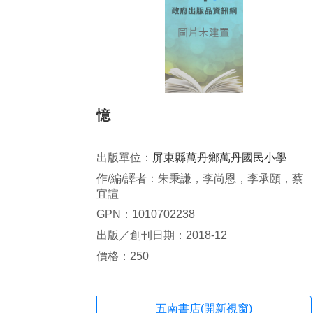
憶
出版單位：
屏東縣萬丹鄉萬丹國民小學
作/編/譯者：朱秉謙，李尚恩，李承頤，蔡
宜諠
GPN：1010702238
出版／創刊日期：2018-12
價格：250
五南書店(開新視窗)