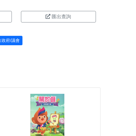
匯出查詢
方政府/議會