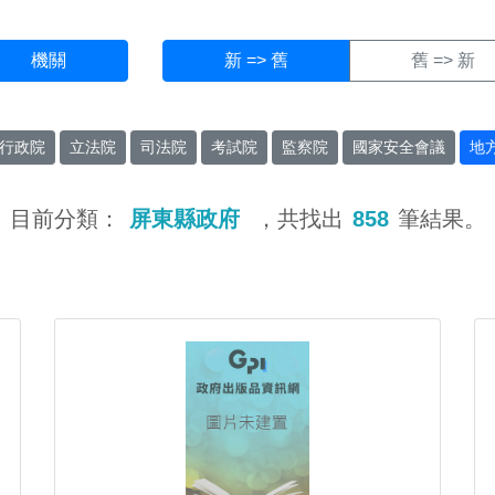
機關
新 => 舊
舊 => 新
行政院
立法院
司法院
考試院
監察院
國家安全會議
地
目前分類：
屏東縣政府
，共找出
858
筆結果。