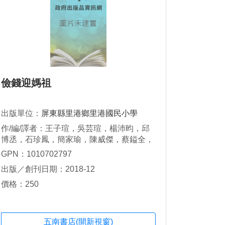
儉錢迎媽祖
出版單位：
屏東縣里港鄉里港國民小學
作/編/譯者：王子瑄，吳芸瑄，楊沛昀，邱
博丞，石珍鳳，簡家瑜，陳威傑，蔡鎰全，
王俊雄，陳寀蓁，蔡叔芳，陳淑玲
GPN：1010702797
出版／創刊日期：2018-12
價格：250
五南書店(開新視窗)