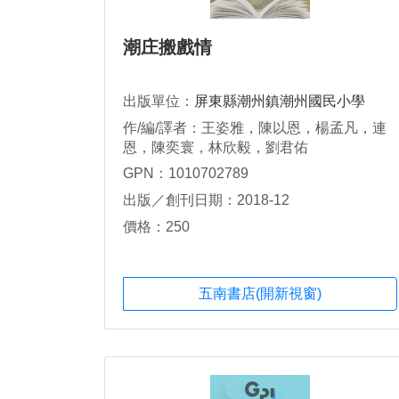
潮庄搬戲情
出版單位：
屏東縣潮州鎮潮州國民小學
作/編/譯者：王姿雅，陳以恩，楊孟凡，連
恩，陳奕寰，林欣毅，劉君佑
GPN：1010702789
出版／創刊日期：2018-12
價格：250
五南書店(開新視窗)