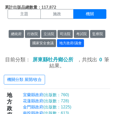
機關搜尋結果頁面
:::
累計出版品總數量：117,872
主題
施政
機關
總統府
行政院
立法院
司法院
考試院
監察院
國家安全會議
地方政府/議會
目前分類：
屏東縣牡丹鄉公所
，共找出
0
筆
結果。
機關分類 展開/收合
地
宜蘭縣政府
(出版數：760)
方
花蓮縣政府
(出版數：728)
金門縣政府
(出版數：1225)
政
南投縣政府
(出版數：613)