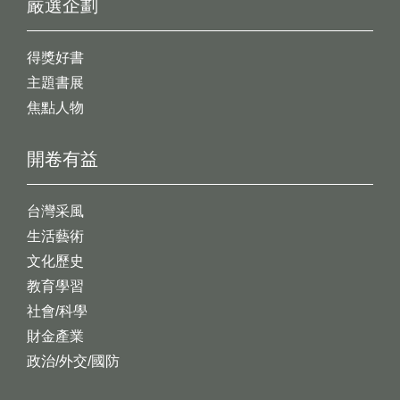
嚴選企劃
得獎好書
主題書展
焦點人物
開卷有益
台灣采風
生活藝術
文化歷史
教育學習
社會/科學
財金產業
政治/外交/國防