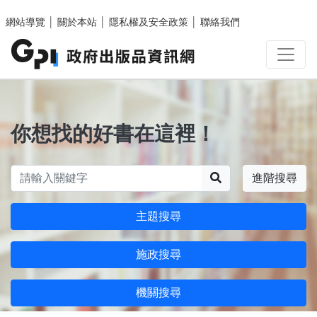
跳至主要內容區塊
網站導覽
│
關於本站
│
隱私權及安全政策
│
聯絡我們
你想找的好書在這裡！
搜尋
進階搜尋
主題搜尋
施政搜尋
機關搜尋