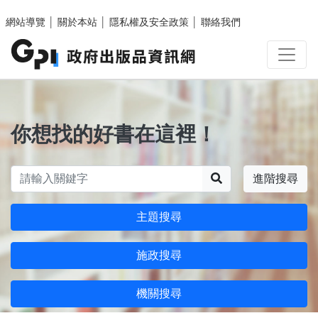
跳至主要內容區塊
網站導覽
│
關於本站
│
隱私權及安全政策
│
聯絡我們
你想找的好書在這裡！
搜尋
進階搜尋
主題搜尋
施政搜尋
機關搜尋