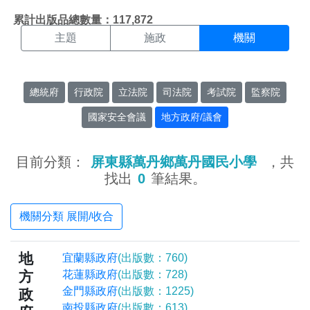
機關搜尋結果頁面
:::
累計出版品總數量：117,872
主題
施政
機關
總統府
行政院
立法院
司法院
考試院
監察院
國家安全會議
地方政府/議會
目前分類：
屏東縣萬丹鄉萬丹國民小學
，共
找出
0
筆結果。
機關分類 展開/收合
地
宜蘭縣政府
(出版數：760)
方
花蓮縣政府
(出版數：728)
金門縣政府
(出版數：1225)
政
南投縣政府
(出版數：613)