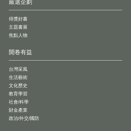
嚴選企劃
得獎好書
主題書展
焦點人物
開卷有益
台灣采風
生活藝術
文化歷史
教育學習
社會/科學
財金產業
政治/外交/國防