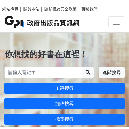
跳至主要內容區塊
網站導覽
│
關於本站
│
隱私權及安全政策
│
聯絡我們
你想找的好書在這裡！
搜尋
進階搜尋
主題搜尋
施政搜尋
機關搜尋