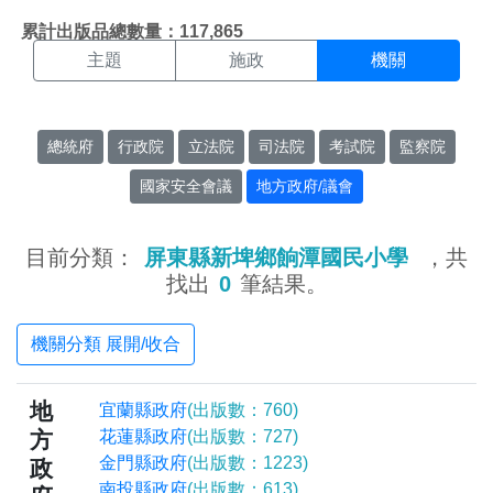
機關搜尋結果頁面
:::
累計出版品總數量：117,865
主題
施政
機關
總統府
行政院
立法院
司法院
考試院
監察院
國家安全會議
地方政府/議會
目前分類：
屏東縣新埤鄉餉潭國民小學
，共
找出
0
筆結果。
機關分類 展開/收合
地
宜蘭縣政府
(出版數：760)
方
花蓮縣政府
(出版數：727)
金門縣政府
(出版數：1223)
政
南投縣政府
(出版數：613)