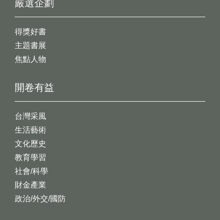
嚴選企劃
得獎好書
主題書展
焦點人物
開卷有益
台灣采風
生活藝術
文化歷史
教育學習
社會/科學
財金產業
政治/外交/國防