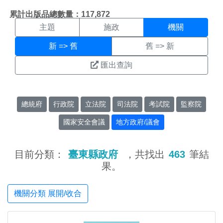
機關搜尋結果頁面
:::
累計出版品總數量：117,872
主題
施政
機關
新 => 舊
舊 => 新
匯出查詢
總統府
行政院
立法院
司法院
考試院
監察院
國家安全會議
地方政府/議會
目前分類：
臺東縣政府
，共找出
463
筆結
果。
機關分類 展開/收合