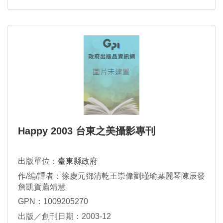
Happy 2003 台東之美攝影專刊
出版單位：
臺東縣政府
作/編/譯者：徐慶元鄧清乾王崇偉劉瑾瑜葉麗琴陳辰發
詹凱賀蕭靖慧
GPN：1009205270
出版／創刊日期：2003-12