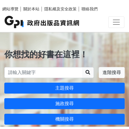
跳至主要內容區塊
網站導覽
│
關於本站
│
隱私權及安全政策
│
聯絡我們
你想找的好書在這裡！
搜尋
進階搜尋
主題搜尋
施政搜尋
機關搜尋