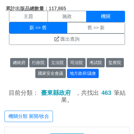
機關搜尋結果頁面
:::
累計出版品總數量：117,865
主題
施政
機關
新 => 舊
舊 => 新
匯出查詢
總統府
行政院
立法院
司法院
考試院
監察院
國家安全會議
地方政府/議會
目前分類：
臺東縣政府
，共找出
463
筆結
果。
機關分類 展開/收合