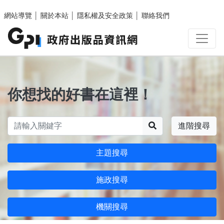
跳至主要內容區塊
網站導覽
│
關於本站
│
隱私權及安全政策
│
聯絡我們
你想找的好書在這裡！
搜尋
進階搜尋
主題搜尋
施政搜尋
機關搜尋