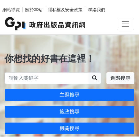
跳至主要內容區塊
網站導覽
│
關於本站
│
隱私權及安全政策
│
聯絡我們
你想找的好書在這裡！
搜尋
進階搜尋
主題搜尋
施政搜尋
機關搜尋