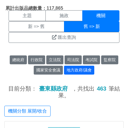
機關搜尋結果頁面
:::
累計出版品總數量：117,865
主題
施政
機關
新 => 舊
舊 => 新
匯出查詢
總統府
行政院
立法院
司法院
考試院
監察院
國家安全會議
地方政府/議會
目前分類：
臺東縣政府
，共找出
463
筆結
果。
機關分類 展開/收合