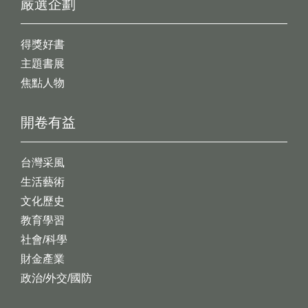
嚴選企劃
得獎好書
主題書展
焦點人物
開卷有益
台灣采風
生活藝術
文化歷史
教育學習
社會/科學
財金產業
政治/外交/國防