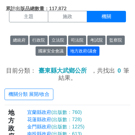
機關搜尋結果頁面
:::
累計出版品總數量：117,872
主題
施政
機關
總統府
行政院
立法院
司法院
考試院
監察院
國家安全會議
地方政府/議會
目前分類：
臺東縣大武鄉公所
，共找出
0
筆
結果。
機關分類 展開/收合
地
宜蘭縣政府
(出版數：760)
方
花蓮縣政府
(出版數：728)
金門縣政府
(出版數：1225)
政
南投縣政府
(出版數：613)