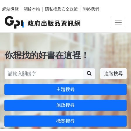
跳至主要內容區塊
網站導覽
│
關於本站
│
隱私權及安全政策
│
聯絡我們
你想找的好書在這裡！
搜尋
進階搜尋
主題搜尋
施政搜尋
機關搜尋