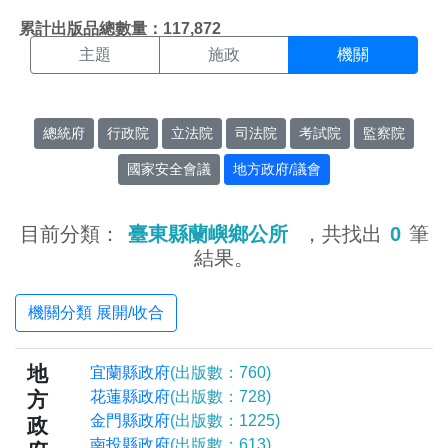
機關搜尋結果頁面
:::
累計出版品總數量：117,872
主題
施政
機關
總統府
行政院
立法院
司法院
考試院
監察院
國家安全會議
地方政府/議會
目前分類：
臺東縣蘭嶼鄉公所
，共找出
0
筆
結果。
機關分類 展開/收合
地
宜蘭縣政府
(出版數：760)
方
花蓮縣政府
(出版數：728)
金門縣政府
(出版數：1225)
政
南投縣政府
(出版數：613)