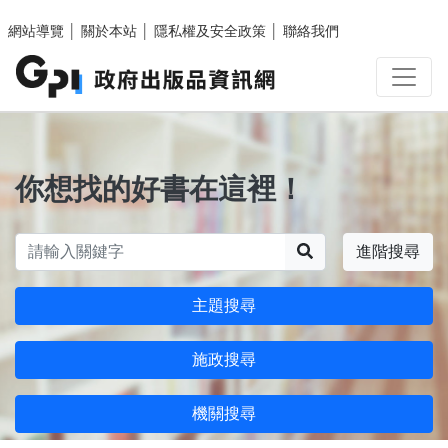
跳至主要內容區塊
網站導覽
│
關於本站
│
隱私權及安全政策
│
聯絡我們
你想找的好書在這裡！
搜尋
進階搜尋
主題搜尋
施政搜尋
機關搜尋