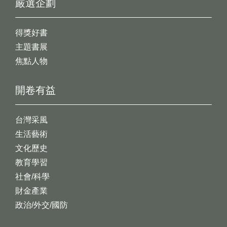
嚴選企劃
得獎好書
主題書展
焦點人物
開卷有益
台灣采風
生活藝術
文化歷史
教育學習
社會/科學
財金產業
政治/外交/國防