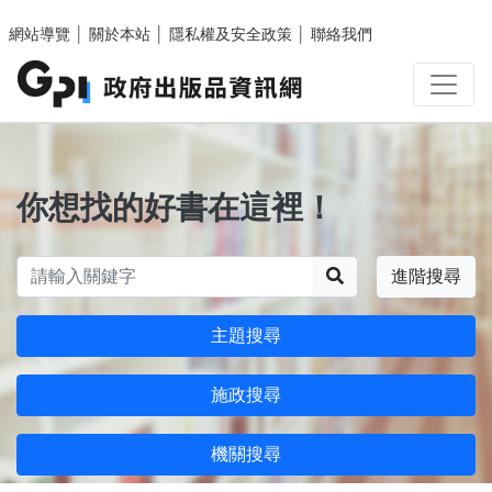
跳至主要內容區塊
網站導覽
│
關於本站
│
隱私權及安全政策
│
聯絡我們
你想找的好書在這裡！
搜尋
進階搜尋
主題搜尋
施政搜尋
機關搜尋