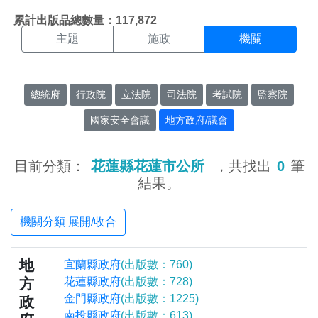
機關搜尋結果頁面
:::
累計出版品總數量：117,872
主題
施政
機關
總統府
行政院
立法院
司法院
考試院
監察院
國家安全會議
地方政府/議會
目前分類：
花蓮縣花蓮市公所
，共找出
0
筆
結果。
機關分類 展開/收合
地
宜蘭縣政府
(出版數：760)
方
花蓮縣政府
(出版數：728)
金門縣政府
(出版數：1225)
政
南投縣政府
(出版數：613)