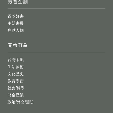
嚴選企劃
得獎好書
主題書展
焦點人物
開卷有益
台灣采風
生活藝術
文化歷史
教育學習
社會/科學
財金產業
政治/外交/國防