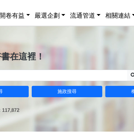
開卷有益
嚴選企劃
流通管道
相關連結
好書在這裡！
尋
施政搜尋
17,872