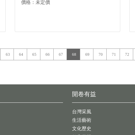
價格：未定價
63
64
65
66
67
68
69
70
71
72
開卷有益
台灣采風
生活藝術
文化歷史