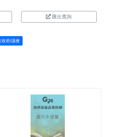
匯出查詢
方政府/議會