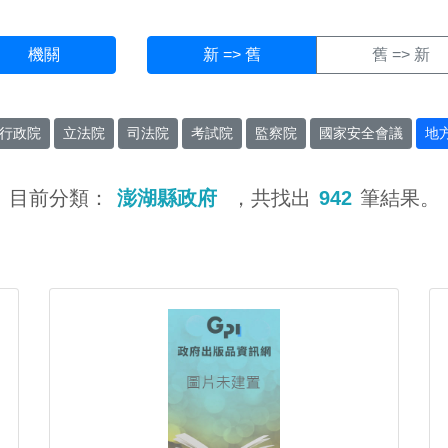
機關
新 => 舊
舊 => 新
行政院
立法院
司法院
考試院
監察院
國家安全會議
地
目前分類：
澎湖縣政府
，共找出
942
筆結果。