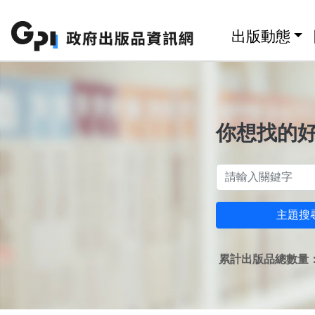
跳至主要內容區塊
:::
出版動態
你想找的
主題搜
累計出版品總數量：1