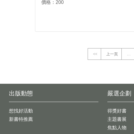
價格：200
<<
上一頁
…
出版動態
嚴選企劃
想找好活動
得獎好書
新書特推薦
主題書展
焦點人物