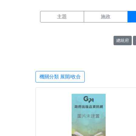
機關搜尋結果頁面
:::
主題
施政
總統府
機關分類 展開/收合