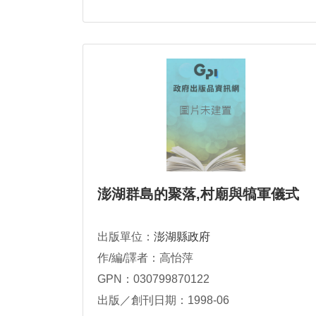
澎湖群島的聚落,村廟與犒軍儀式
出版單位：
澎湖縣政府
作/編/譯者：高怡萍
GPN：030799870122
出版／創刊日期：1998-06