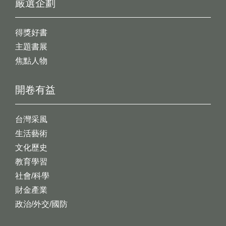
嚴選企劃
得獎好書
主題書展
焦點人物
開卷有益
台灣采風
生活藝術
文化歷史
教育學習
社會/科學
財金產業
政治/外交/國防