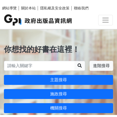
跳至主要內容區塊
網站導覽
│
關於本站
│
隱私權及安全政策
│
聯絡我們
你想找的好書在這裡！
搜尋
進階搜尋
主題搜尋
施政搜尋
機關搜尋