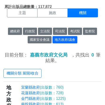
機關搜尋結果頁面
:::
累計出版品總數量：117,872
主題
施政
機關
總統府
行政院
立法院
司法院
考試院
監察院
國家安全會議
地方政府/議會
目前分類：
嘉義市政府文化局
，共找出
0
筆
結果。
機關分類 展開/收合
地
宜蘭縣政府
(出版數：760)
方
花蓮縣政府
(出版數：728)
金門縣政府
(出版數：1225)
政
南投縣政府
(出版數：613)