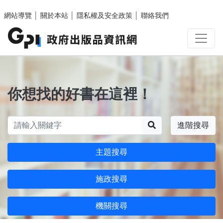
跳至主要內容區塊
網站導覽
│
關於本站
│
隱私權及安全政策
│
聯絡我們
你想找的好書在這裡！
搜尋
進階搜尋
主題搜尋
施政搜尋
機關搜尋