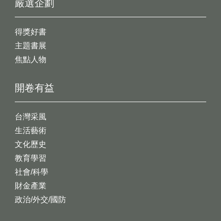
嚴選企劃
得獎好書
主題書展
焦點人物
開卷有益
台灣采風
生活藝術
文化歷史
教育學習
社會/科學
財金產業
政治/外交/國防