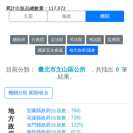
機關搜尋結果頁面
:::
累計出版品總數量：117,872
主題
施政
機關
總統府
行政院
立法院
司法院
考試院
監察院
國家安全會議
地方政府/議會
目前分類：
臺北市文山區公所
，共找出
0
筆
結果。
機關分類 展開/收合
地
宜蘭縣政府
(出版數：760)
方
花蓮縣政府
(出版數：728)
金門縣政府
(出版數：1225)
政
南投縣政府
(出版數：613)