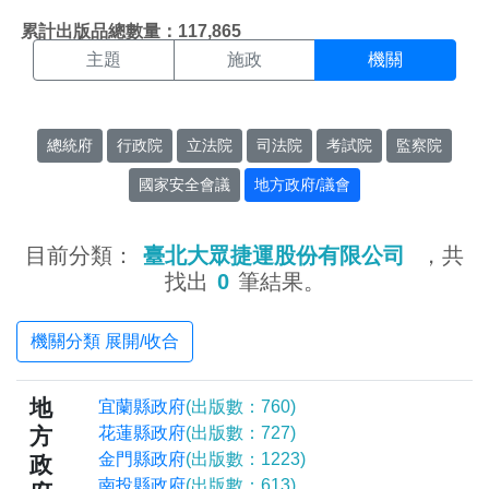
機關搜尋結果頁面
:::
累計出版品總數量：117,865
主題
施政
機關
總統府
行政院
立法院
司法院
考試院
監察院
國家安全會議
地方政府/議會
目前分類：
臺北大眾捷運股份有限公司
，共
找出
0
筆結果。
機關分類 展開/收合
地
宜蘭縣政府
(出版數：760)
方
花蓮縣政府
(出版數：727)
金門縣政府
(出版數：1223)
政
南投縣政府
(出版數：613)