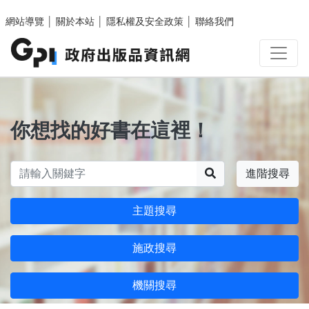
跳至主要內容區塊
網站導覽
│
關於本站
│
隱私權及安全政策
│
聯絡我們
你想找的好書在這裡！
搜尋
進階搜尋
主題搜尋
施政搜尋
機關搜尋