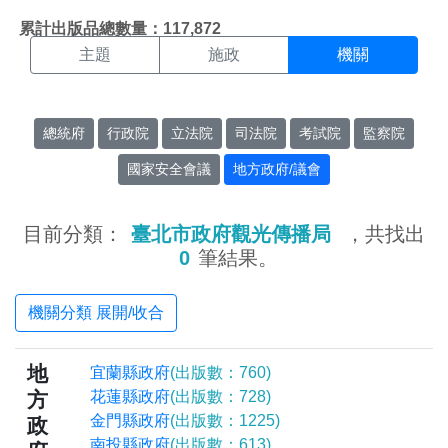
機關搜尋結果頁面
:::
累計出版品總數量：117,872
主題
施政
機關
總統府
行政院
立法院
司法院
考試院
監察院
國家安全會議
地方政府/議會
目前分類：
臺北市政府觀光傳播局
，共找出
0
筆結果。
機關分類 展開/收合
地
宜蘭縣政府
(出版數：760)
方
花蓮縣政府
(出版數：728)
金門縣政府
(出版數：1225)
政
南投縣政府
(出版數：613)