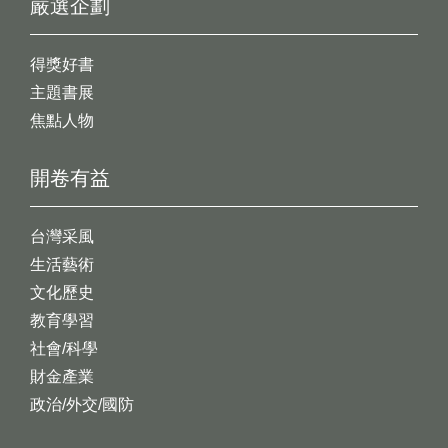
嚴選企劃
得獎好書
主題書展
焦點人物
開卷有益
台灣采風
生活藝術
文化歷史
教育學習
社會/科學
財金產業
政治/外交/國防