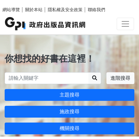
跳至主要內容區塊
網站導覽
│
關於本站
│
隱私權及安全政策
│
聯絡我們
你想找的好書在這裡！
搜尋
進階搜尋
主題搜尋
施政搜尋
機關搜尋