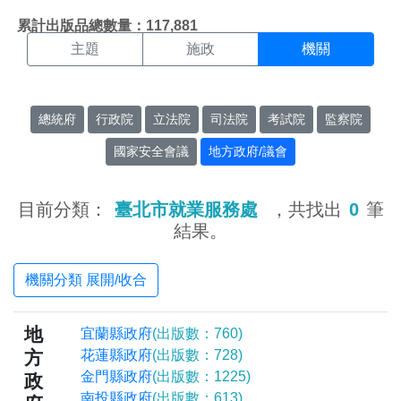
機關搜尋結果頁面
:::
累計出版品總數量：117,881
主題
施政
機關
總統府
行政院
立法院
司法院
考試院
監察院
國家安全會議
地方政府/議會
目前分類：
臺北市就業服務處
，共找出
0
筆
結果。
機關分類 展開/收合
地
宜蘭縣政府
(出版數：760)
方
花蓮縣政府
(出版數：728)
金門縣政府
(出版數：1225)
政
南投縣政府
(出版數：613)