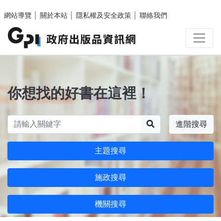
跳至主要內容區塊
網站導覽
│
關於本站
│
隱私權及安全政策
│
聯絡我們
你想找的好書在這裡！
搜尋
進階搜尋
主題搜尋
施政搜尋
機關搜尋