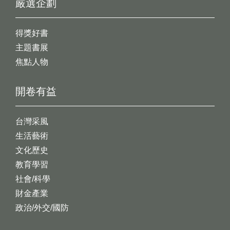
嚴選企劃
得獎好書
主題書展
焦點人物
開卷有益
台灣采風
生活藝術
文化歷史
教育學習
社會/科學
財金產業
政治/外交/國防