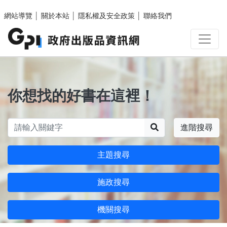
跳至主要內容區塊
網站導覽
│
關於本站
│
隱私權及安全政策
│
聯絡我們
你想找的好書在這裡！
搜尋
進階搜尋
主題搜尋
施政搜尋
機關搜尋