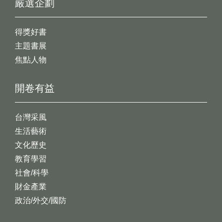
嚴選企劃
得獎好書
主題書展
焦點人物
開卷有益
台灣采風
生活藝術
文化歷史
教育學習
社會/科學
財金產業
政治/外交/國防