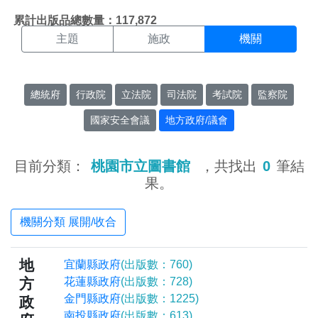
機關搜尋結果頁面
:::
累計出版品總數量：117,872
主題
施政
機關
總統府
行政院
立法院
司法院
考試院
監察院
國家安全會議
地方政府/議會
目前分類：
桃園市立圖書館
，共找出
0
筆結
果。
機關分類 展開/收合
地
宜蘭縣政府
(出版數：760)
方
花蓮縣政府
(出版數：728)
金門縣政府
(出版數：1225)
政
南投縣政府
(出版數：613)