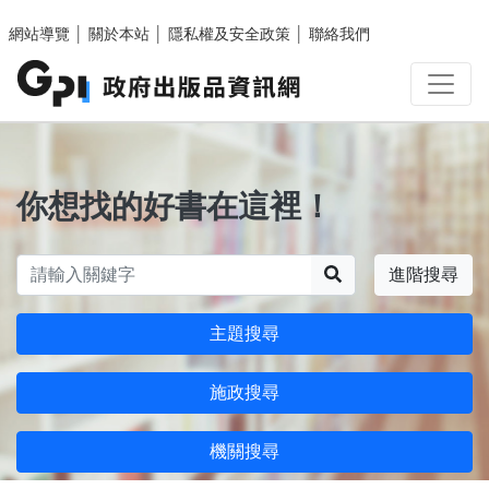
跳至主要內容區塊
網站導覽
│
關於本站
│
隱私權及安全政策
│
聯絡我們
你想找的好書在這裡！
搜尋
進階搜尋
主題搜尋
施政搜尋
機關搜尋