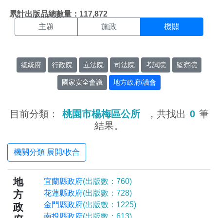
機關搜尋結果頁面
:::
累計出版品總數量：117,872
主題
施政
機關
總統府
行政院
立法院
司法院
考試院
監察院
國家安全會議
地方政府/議會
目前分類：
桃園市楊梅區公所
，共找出
0
筆
結果。
機關分類 展開/收合
地
宜蘭縣政府
(出版數：760)
方
花蓮縣政府
(出版數：728)
金門縣政府
(出版數：1225)
政
南投縣政府
(出版數：613)