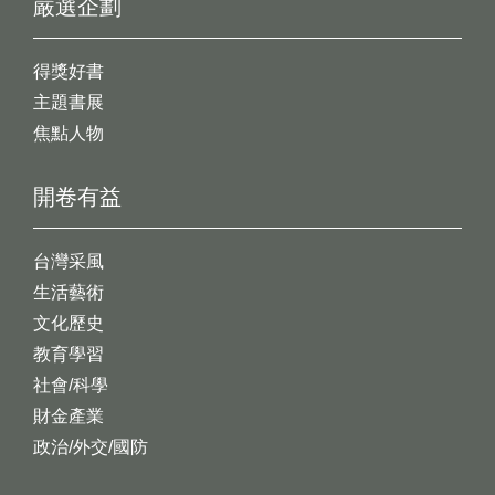
嚴選企劃
得獎好書
主題書展
焦點人物
開卷有益
台灣采風
生活藝術
文化歷史
教育學習
社會/科學
財金產業
政治/外交/國防