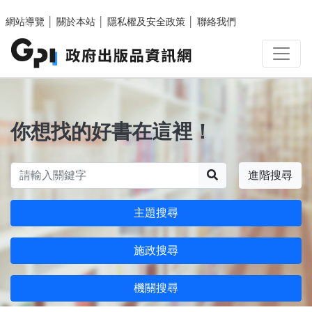
跳至主要內容區塊
網站導覽
│
關於本站
│
隱私權及安全政策
│
聯絡我們
你想找的好書在這裡！
搜尋
進階搜尋
主題搜尋
施政搜尋
機關搜尋