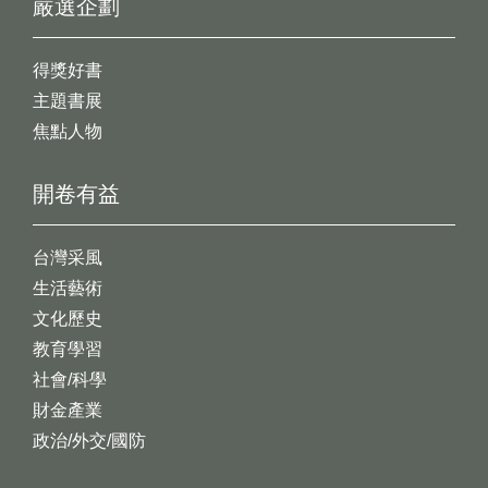
嚴選企劃
得獎好書
主題書展
焦點人物
開卷有益
台灣采風
生活藝術
文化歷史
教育學習
社會/科學
財金產業
政治/外交/國防