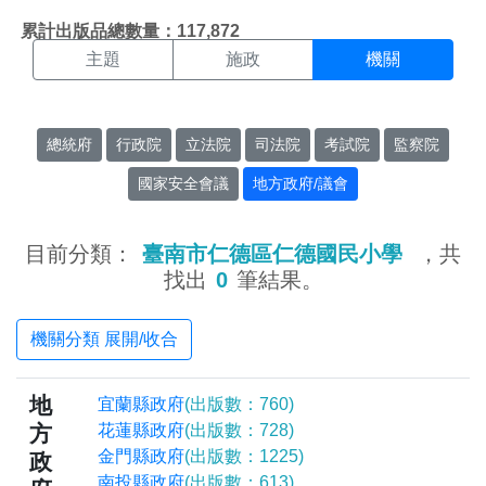
機關搜尋結果頁面
:::
累計出版品總數量：117,872
主題
施政
機關
總統府
行政院
立法院
司法院
考試院
監察院
國家安全會議
地方政府/議會
目前分類：
臺南市仁德區仁德國民小學
，共
找出
0
筆結果。
機關分類 展開/收合
地
宜蘭縣政府
(出版數：760)
方
花蓮縣政府
(出版數：728)
金門縣政府
(出版數：1225)
政
南投縣政府
(出版數：613)