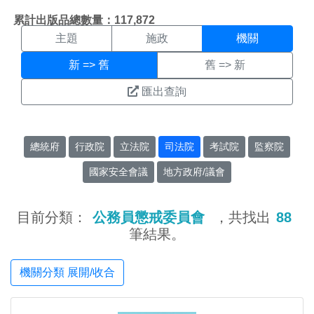
機關搜尋結果頁面
:::
累計出版品總數量：117,872
主題
施政
機關
新 => 舊
舊 => 新
匯出查詢
總統府
行政院
立法院
司法院
考試院
監察院
國家安全會議
地方政府/議會
目前分類：
公務員懲戒委員會
，共找出
88
筆結果。
機關分類 展開/收合