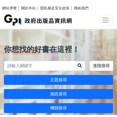
跳至主要內容區塊
網站導覽
│
關於本站
│
隱私權及安全政策
│
聯絡我們
你想找的好書在這裡！
搜尋
進階搜尋
主題搜尋
施政搜尋
機關搜尋