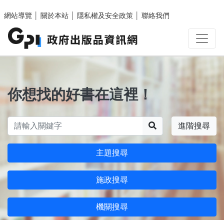
跳至主要內容區塊
網站導覽
│
關於本站
│
隱私權及安全政策
│
聯絡我們
你想找的好書在這裡！
搜尋
進階搜尋
主題搜尋
施政搜尋
機關搜尋